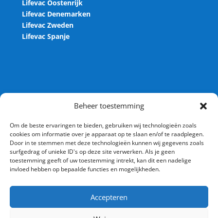
Lifevac Oostenrijk
Lifevac Denemarken
Lifevac Zweden
Lifevac Spanje
Contact
Beheer toestemming
Lifevac.nl
Om de beste ervaringen te bieden, gebruiken wij technologieën zoals
cookies om informatie over je apparaat op te slaan en/of te raadplegen.
Arnesteinweg 36
Door in te stemmen met deze technologieën kunnen wij gegevens zoals
4338 PD Middelburg
surfgedrag of unieke ID's op deze site verwerken. Als je geen
toestemming geeft of uw toestemming intrekt, kan dit een nadelige
Nederland
invloed hebben op bepaalde functies en mogelijkheden.
Tel: 0118 – 236 071
Accepteren